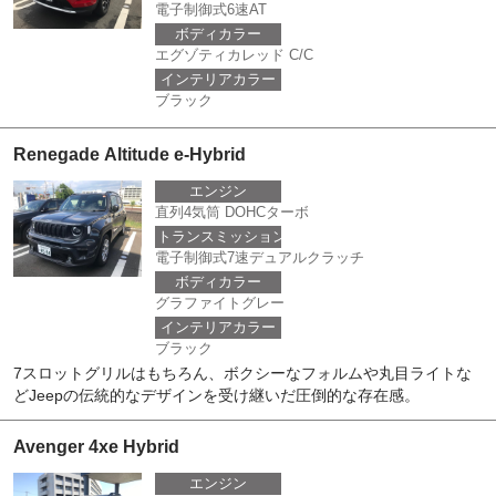
電子制御式6速AT
ボディカラー
エグゾティカレッド C/C
インテリアカラー
ブラック
Renegade Altitude e-Hybrid
エンジン
直列4気筒 DOHCターボ
トランスミッション
電子制御式7速デュアルクラッチ
ボディカラー
グラファイトグレー
インテリアカラー
ブラック
7スロットグリルはもちろん、ボクシーなフォルムや丸目ライトな
どJeepの伝統的なデザインを受け継いだ圧倒的な存在感。
Avenger 4xe Hybrid
エンジン