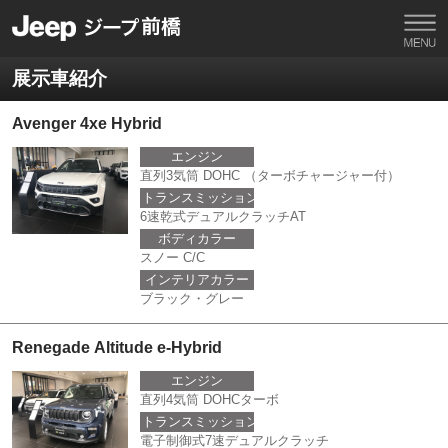
展示車紹介
Avenger 4xe Hybrid
エンジン
直列3気筒 DOHC （ターボチャージャー付）
トランスミッション
6速乾式デュアルクラッチAT
ボディカラー
スノー C/C
インテリアカラー
ブラック・グレー
Renegade Altitude e-Hybrid
エンジン
直列4気筒 DOHCターボ
トランスミッション
電子制御式7速デュアルクラッチ