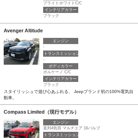
ブライトホワイトC/C
インテリアカラー
ブラック
Avenger Altitude
エンジン
-
トランスミッション
-
ボディカラー
ボルケーノ C/C
インテリアカラー
ブラック
スタイリッシュで遊び心あふれる、 Jeepブランド初の100%電気自
動車。
Compass Limited（現行モデル）
エンジン
直列4気筒 マルチエア 16バルブ
トランスミッション