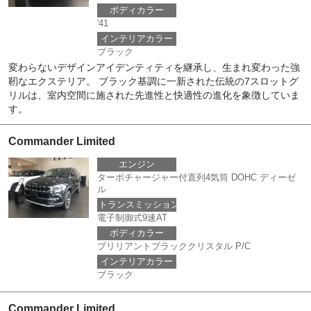
ボディカラー
'41
インテリアカラー
ブラック
変わらないデザインアイデンティティを継承し、生まれ変わった強
靭なエクステリア。 ブラック基調に一新された伝統の7スロットグ
リルは、室内空間に施された先進性と快適性の進化を象徴していま
す。
Commander Limited
エンジン
ターボチャージャー付直列4気筒 DOHC ディーゼ
ル
トランスミッション
電子制御式9速AT
ボディカラー
ブリリアントブラッククリスタル P/C
インテリアカラー
ブラック
Commander Limited