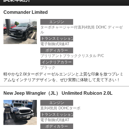
Commander Limited
エンジン
ターボチャージャー付直列4気筒 DOHC ディーゼ
ル
トランスミッション
電子制御式9速AT
ボディカラー
ブリリアントブラッククリスタル P/C
インテリアカラー
ブラック
軽やかな2.0ℓターボディーゼルエンジンと上質な印象を放つプレミ
アムなインテリアデザインを、ぜひ実際に体験して見て下さい！
New Jeep Wrangler（JL） Unlimited Rubicon 2.0L
エンジン
直列4気筒 DOHCターボ
トランスミッション
電子制御式8速AT
ボディカラー