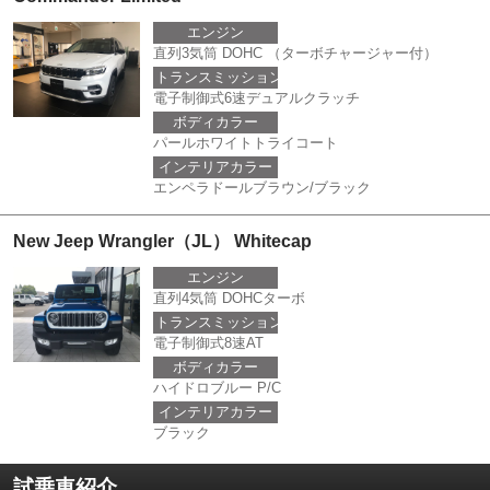
エンジン
直列3気筒 DOHC （ターボチャージャー付）
トランスミッション
電子制御式6速デュアルクラッチ
ボディカラー
パールホワイトトライコート
インテリアカラー
エンペラドールブラウン/ブラック
New Jeep Wrangler（JL） Whitecap
エンジン
直列4気筒 DOHCターボ
トランスミッション
電子制御式8速AT
ボディカラー
ハイドロブルー P/C
インテリアカラー
ブラック
試乗車紹介