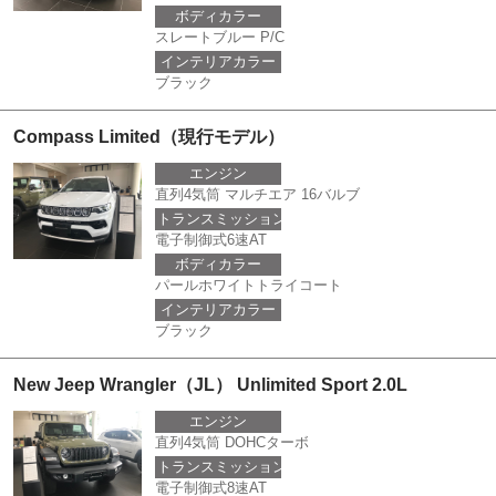
ボディカラー
スレートブルー P/C
インテリアカラー
ブラック
Compass Limited（現行モデル）
エンジン
直列4気筒 マルチエア 16バルブ
トランスミッション
電子制御式6速AT
ボディカラー
パールホワイトトライコート
インテリアカラー
ブラック
New Jeep Wrangler（JL） Unlimited Sport 2.0L
エンジン
直列4気筒 DOHCターボ
トランスミッション
電子制御式8速AT