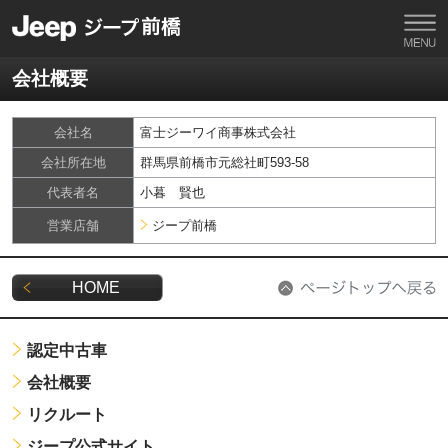
会社概要
会社名
富士ジーワイ商事株式会社
会社所在地
群馬県前橋市元総社町593-58
代表者名
小暮 賢也
営業店舗
ジープ前橋
HOME
認定中古車
会社概要
リクルート
ジープ公式サイト