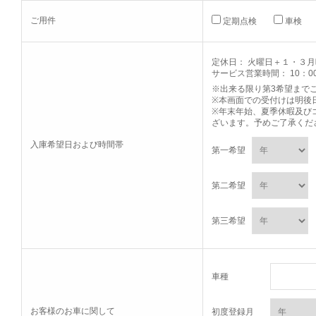
ご用件
定期点検
車検
定休日： 火曜日＋１・３
サービス営業時間： 10：00
※出来る限り第3希望まで
※本画面での受付けは明後
※年末年始、夏季休暇及び
ざいます。予めご了承くだ
入庫希望日および時間帯
第一希望
第二希望
第三希望
車種
お客様のお車に関して
初度登録月